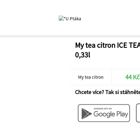
My tea citron ICE TE
0,33l
44 Kč
My tea citron
Chcete více? Tak si stáhněte