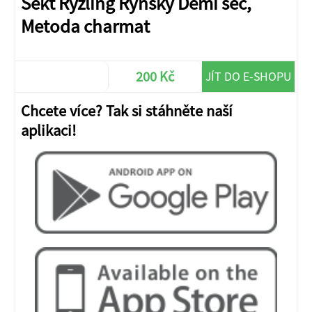
Sekt Ryzling Rýnský Demi sec,
Metoda charmat
200 Kč
JÍT DO E-SHOPU
Chcete více? Tak si stáhněte naší
aplikaci!