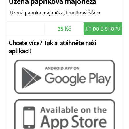
Uzená papriková majonéza
Uzená paprika,majonéza, limetková šťáva
35 Kč
JÍT DO E-SHOPU
Chcete více? Tak si stáhněte naší
aplikaci!