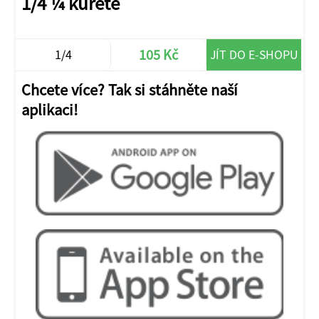
1/4 ¼ kuřete
105 Kč
1/4
JÍT DO E-SHOPU
Chcete více? Tak si stáhněte naší
aplikaci!