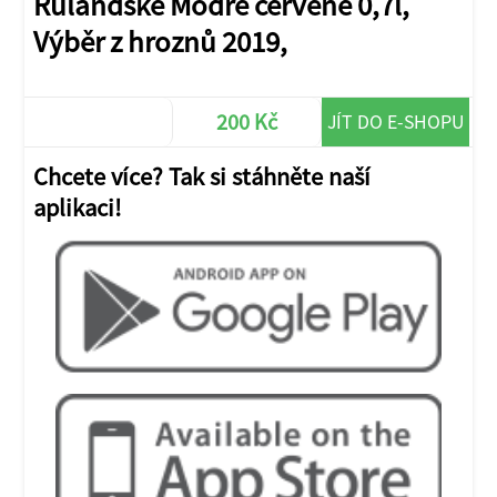
Rulandské Modré červené 0,7l,
Výběr z hroznů 2019,
200 Kč
JÍT DO E-SHOPU
Chcete více? Tak si stáhněte naší
aplikaci!