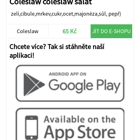
Coleslaw coleslaw salát
zelí,cibule,mrkev,cukr,ocet,majonéza,sůl, pepř)
65 Kč
Coleslaw
JÍT DO E-SHOPU
Chcete více? Tak si stáhněte naší
aplikaci!